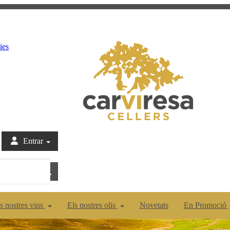
ies
Entrar
s nostres vins
Els nostres olis
Novetats
En Promoció