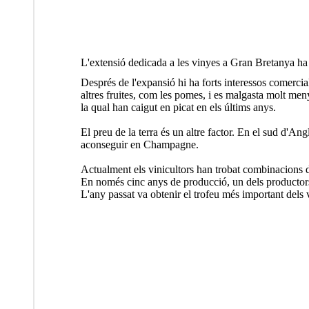
L'extensió dedicada a les vinyes a Gran Bretanya ha 
Després de l'expansió hi ha forts interessos comercia
altres fruites, com les pomes, i es malgasta molt menys
la qual han caigut en picat en els últims anys.
El preu de la terra és un altre factor. En el sud d'An
aconseguir en Champagne.
Actualment els vinicultors han trobat combinacions d
En només cinc anys de producció, un dels productors
L'any passat va obtenir el trofeu més important dels 
Vins del Regne Unit