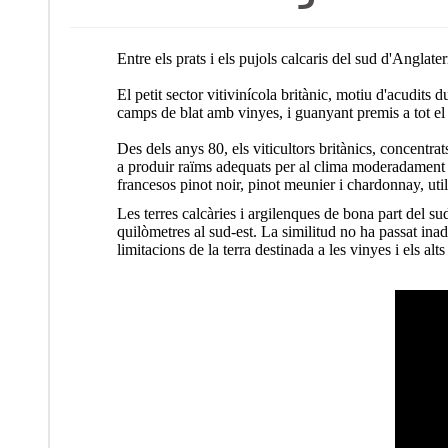
Entre els prats i els pujols calcaris del sud d'Anglate
El petit sector vitivinícola britànic, motiu d'acudit
camps de blat amb vinyes, i guanyant premis a tot e
Des dels anys 80, els viticultors britànics, concentra
a produir raïms adequats per al clima moderadament fr
francesos pinot noir, pinot meunier i chardonnay, ut
Les terres calcàries i argilenques de bona part del 
quilòmetres al sud-est. La similitud no ha passat inad
limitacions de la terra destinada a les vinyes i els alt