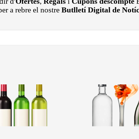
ir d'
Ofertes
,
Regals
i
Cupons descompte
E
er a rebre el nostre
Butlletí Digital de Notí