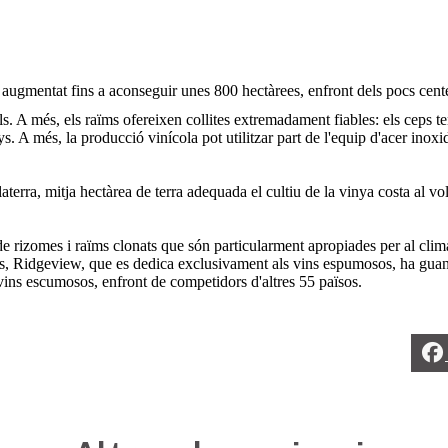
augmentat fins a aconseguir unes 800 hectàrees, enfront dels pocs cent
ls. A més, els raïms ofereixen collites extremadament fiables: els ceps 
. A més, la producció vinícola pot utilitzar part de l'equip d'acer inoxidab
glaterra, mitja hectàrea de terra adequada el cultiu de la vinya costa al 
e rizomes i raïms clonats que són particularment apropiades per al clim
, Ridgeview, que es dedica exclusivament als vins espumosos, ha guanya
vins escumosos, enfront de competidors d'altres 55 països.
Vins de Grècia
Vins de Nova Z