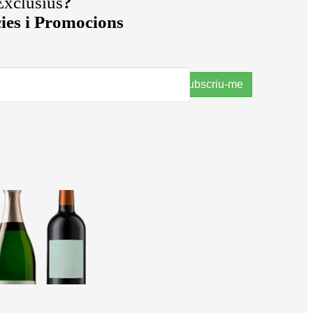
xclusius
?
cies i Promocions
Subscriu-me