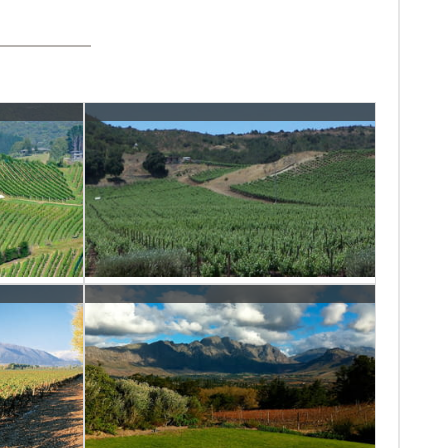
+info
le
Vins de Sud-àfrica
+info
ia
Vins de França
+info