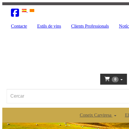
Contacte
Estils de vins
Clients Professionals
Notíc
0
Coneix Carviresa
El