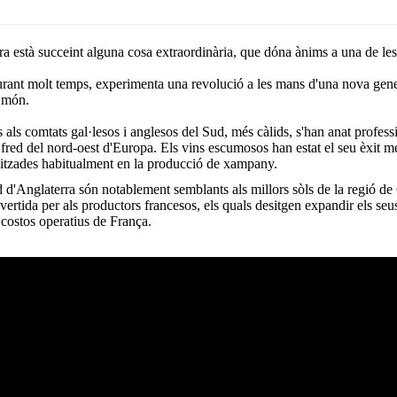
rra està succeint alguna cosa extraordinària, que dóna ànims a una de les 
s durant molt temps, experimenta una revolució a les mans d'una nova gene
l món.
ts als comtats gal·lesos i anglesos del Sud, més càlids, s'han anat profess
ed del nord-oest d'Europa. Els vins escumosos han estat el seu èxit més 
ilitzades habitualment en la producció de xampany.
sud d'Anglaterra són notablement semblants als millors sòls de la regió
vertida per als productors francesos, els quals desitgen expandir els seus
s costos operatius de França.