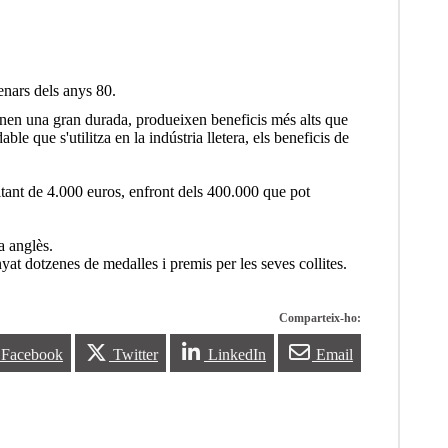
enars dels anys 80.
tenen una gran durada, produeixen beneficis més alts que
le que s'utilitza en la indústria lletera, els beneficis de
voltant de 4.000 euros, enfront dels 400.000 que pot
a anglès.
t dotzenes de medalles i premis per les seves collites.
Comparteix-ho:
Facebook
Twitter
LinkedIn
Email
elanda
Vins d'Estats Units