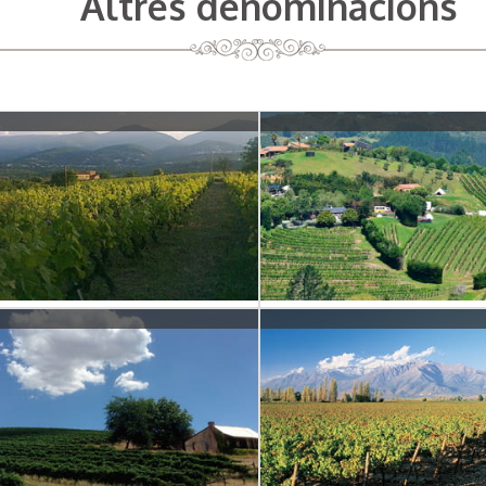
Altres denominacions
+info
+info
Vins d'Austràlia
Vins de Xi
+info
+info
Vins de Portugal
Vins d'Itàl
+info
+info