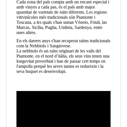
Cada zona del país compta amb un encant especial i
amb vinyes a cada pas, és el país amb major
quantitat de varietats de raïm diferents. Les regions
vitivinícoles més tradicionals són Piamonte i
Toscana, a les quals s'han sumat Véneto, Friuli, las
Marcas, Sicília, Puglia, Umbria, Sardenya, entre
unes altres.
En els darrers anys s'han recuperat raïms tradicionals
com la Nebbiolo i Sangiovese.
La nebbiolo és un raïm originari de les valls del
Piamonte, en el nord d’itàlia, els seus vins tenen una
longevitat proverbial i han de passar cert temps en
l'ampolla perquè les seves tanins es redueixin i la
seva buquet es desenvolupi.