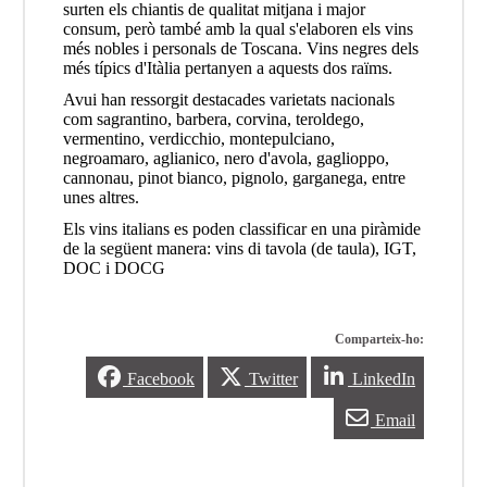
surten els chiantis de qualitat mitjana i major
consum, però també amb la qual s'elaboren els vins
més nobles i personals de Toscana. Vins negres dels
més típics d'Itàlia pertanyen a aquests dos raïms.
Avui han ressorgit destacades varietats nacionals
com sagrantino, barbera, corvina, teroldego,
vermentino, verdicchio, montepulciano,
negroamaro, aglianico, nero d'avola, gaglioppo,
cannonau, pinot bianco, pignolo, garganega, entre
unes altres.
Els vins italians es poden classificar en una piràmide
de la següent manera: vins di tavola (de taula), IGT,
DOC i DOCG
Comparteix-ho:
Facebook
Twitter
LinkedIn
Email