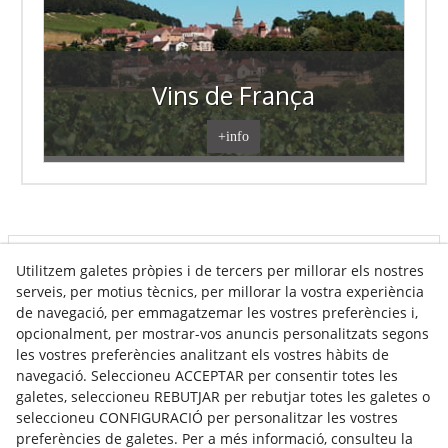
Vins de França
+info
Utilitzem galetes pròpies i de tercers per millorar els nostres
Info venda online
serveis, per motius tècnics, per millorar la vostra experiència
de navegació, per emmagatzemar les vostres preferències i,
opcionalment, per mostrar-vos anuncis personalitzats segons
Contacte
les vostres preferències analitzant els vostres hàbits de
navegació. Seleccioneu ACCEPTAR per consentir totes les
Av. Tarragona, s/n
galetes, seleccioneu REBUTJAR per rebutjar totes les galetes o
25300
Tàrrega
(
Lleida
)
Espanya
seleccioneu CONFIGURACIÓ per personalitzar les vostres
973 310 732
preferències de galetes. Per a més informació, consulteu la