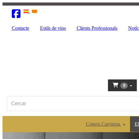
Contacte
Estils de vins
Clients Professionals
Notíc
0
Coneix Carviresa
El