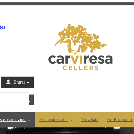
ies
Entrar
s nostres vins
Els nostres olis
Novetats
En Promoció