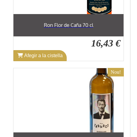
Ron Flor de Caña 70 cl
16,43 €
Afegir a la cistella
Nou!