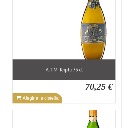
A.T.M. Kripta 75 cl
70,25 €
Afegir a la cistella