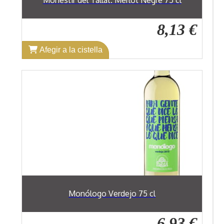
Monestir del Tallat. Merlot Negre 75 cl
8,13 €
Afegir a la cistella
Monólogo Verdejo 75 cl
6,93 €