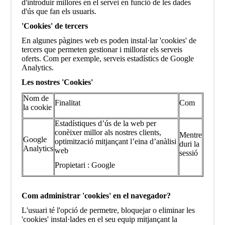
d'introduir millores en el servei en funció de les dades
d'ús que fan els usuaris.
'Cookies' de tercers
En algunes pàgines web es poden instal·lar 'cookies' de
tercers que permeten gestionar i millorar els serveis
oferts. Com per exemple, serveis estadístics de Google
Analytics.
Les nostres 'Cookies'
Nom de
Finalitat
Com
la cookie
Estadístiques d’ús de la web per
conèixer millor als nostres clients,
Mentre
Google
optimització mitjançant l’eina d’anàlisi
duri la
Analytics
web
sessió
Propietari : Google
Com administrar 'cookies' en el navegador?
L'usuari té l'opció de permetre, bloquejar o eliminar les
'cookies' instal·lades en el seu equip mitjançant la