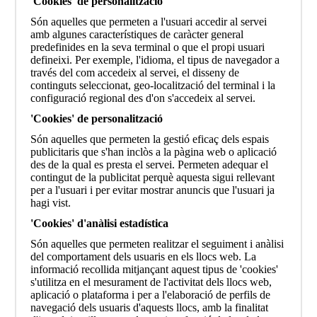
'Cookies' de personalització
Són aquelles que permeten a l'usuari accedir al servei
amb algunes característiques de caràcter general
predefinides en la seva terminal o que el propi usuari
defineixi. Per exemple, l'idioma, el tipus de navegador a
través del com accedeix al servei, el disseny de
continguts seleccionat, geo-localització del terminal i la
configuració regional des d'on s'accedeix al servei.
'Cookies' de personalització
Són aquelles que permeten la gestió eficaç dels espais
publicitaris que s'han inclòs a la pàgina web o aplicació
des de la qual es presta el servei. Permeten adequar el
contingut de la publicitat perquè aquesta sigui rellevant
per a l'usuari i per evitar mostrar anuncis que l'usuari ja
hagi vist.
'Cookies' d'anàlisi estadística
Són aquelles que permeten realitzar el seguiment i anàlisi
del comportament dels usuaris en els llocs web. La
informació recollida mitjançant aquest tipus de 'cookies'
s'utilitza en el mesurament de l'activitat dels llocs web,
aplicació o plataforma i per a l'elaboració de perfils de
navegació dels usuaris d'aquests llocs, amb la finalitat