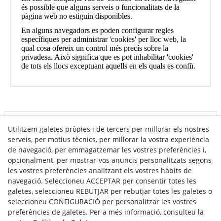
és possible que alguns serveis o funcionalitats de la
pàgina web no estiguin disponibles.
En alguns navegadors es poden configurar regles
específiques per administrar 'cookies' per lloc web, la
qual cosa ofereix un control més precís sobre la
privadesa. Això significa que es pot inhabilitar 'cookies'
de tots els llocs exceptuant aquells en els quals es confiï.
Utilitzem galetes pròpies i de tercers per millorar els nostres
Info venda online
serveis, per motius tècnics, per millorar la vostra experiència
de navegació, per emmagatzemar les vostres preferències i,
opcionalment, per mostrar-vos anuncis personalitzats segons
Contacte
les vostres preferències analitzant els vostres hàbits de
navegació. Seleccioneu ACCEPTAR per consentir totes les
Av. Tarragona, s/n
galetes, seleccioneu REBUTJAR per rebutjar totes les galetes o
25300
Tàrrega
(
Lleida
)
Espanya
seleccioneu CONFIGURACIÓ per personalitzar les vostres
973 310 732
preferències de galetes. Per a més informació, consulteu la