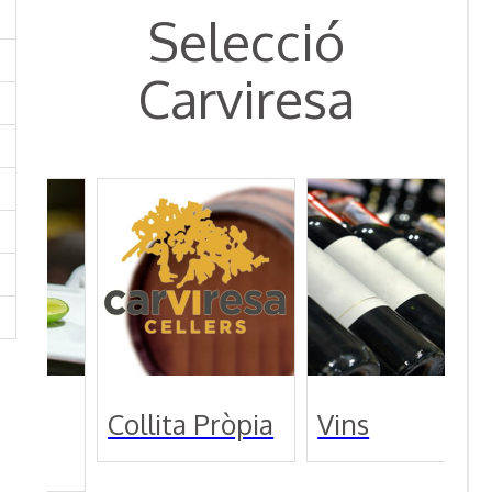
Selecció
Carviresa
Collita Pròpia
Vins
Vins
intern