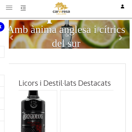
Ampersand
Toggle
Toggle navigation
Anterior
Segü
Amb ànima anglesa i cítrics
del sur
Licors i Destil·lats Destacats