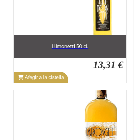
Llimonetti 50 cl.
13,31 €
Afegir a la cistella