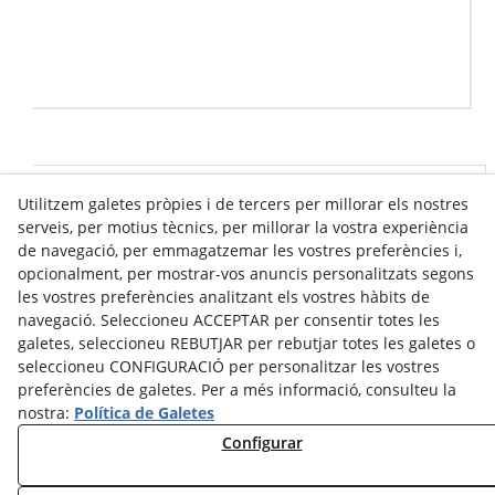
Utilitzem galetes pròpies i de tercers per millorar els nostres
Info venda online
serveis, per motius tècnics, per millorar la vostra experiència
de navegació, per emmagatzemar les vostres preferències i,
opcionalment, per mostrar-vos anuncis personalitzats segons
Contacte
les vostres preferències analitzant els vostres hàbits de
navegació. Seleccioneu ACCEPTAR per consentir totes les
Av. Tarragona, s/n
galetes, seleccioneu REBUTJAR per rebutjar totes les galetes o
25300
Tàrrega
(
Lleida
)
Espanya
seleccioneu CONFIGURACIÓ per personalitzar les vostres
973 310 732
preferències de galetes. Per a més informació, consulteu la
nostra:
Política de Galetes
carviresa@carviresa.com
Configurar