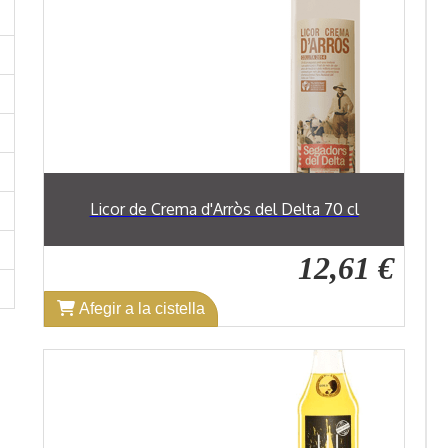
Licor de Crema d'Arròs del Delta 70 cl
12,61 €
Afegir a la cistella