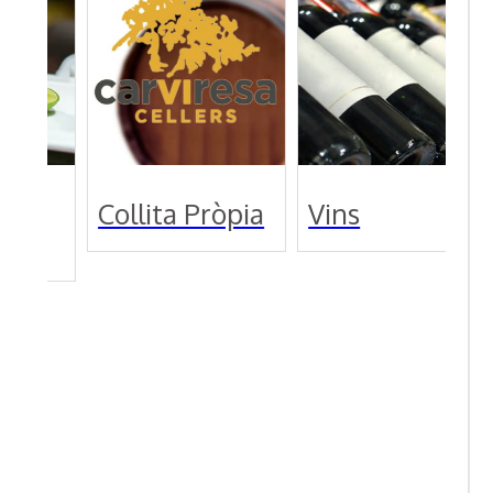
 Pròpia
Vins
Vins
internacional