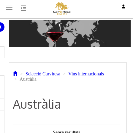
Toggle
Toggle navigation
Selecció Carviresa
Vins internacionals
Austràlia
Austràlia
Sense resultats