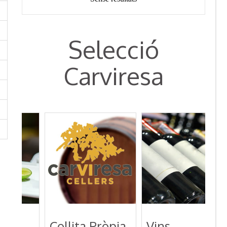
Selecció
Carviresa
Collita Pròpia
Vins