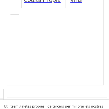
t
Utilitzem galetes pròpies i de tercers per millorar els nostres
Info venda online