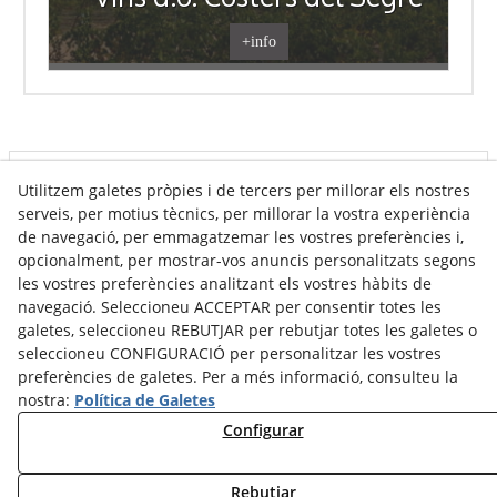
+info
Utilitzem galetes pròpies i de tercers per millorar els nostres
Info venda online
serveis, per motius tècnics, per millorar la vostra experiència
de navegació, per emmagatzemar les vostres preferències i,
opcionalment, per mostrar-vos anuncis personalitzats segons
Contacte
les vostres preferències analitzant els vostres hàbits de
navegació. Seleccioneu ACCEPTAR per consentir totes les
Av. Tarragona, s/n
galetes, seleccioneu REBUTJAR per rebutjar totes les galetes o
25300
Tàrrega
(
Lleida
)
Espanya
seleccioneu CONFIGURACIÓ per personalitzar les vostres
973 310 732
preferències de galetes. Per a més informació, consulteu la
nostra:
Política de Galetes
carviresa@carviresa.com
Configurar
Rebutjar