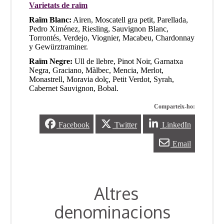
Varietats de raïm
Raïm Blanc:
Airen, Moscatell gra petit, Parellada,
Pedro Ximénez, Riesling, Sauvignon Blanc,
Torrontés, Verdejo, Viognier, Macabeu, Chardonnay
y Gewürztraminer.
Raïm Negre:
Ull de llebre, Pinot Noir, Garnatxa
Negra, Graciano, Màlbec, Mencia, Merlot,
Monastrell, Moravia dolç, Petit Verdot, Syrah,
Cabernet Sauvignon, Bobal.
Comparteix-ho:
Facebook
Twitter
LinkedIn
Email
Altres
denominacions