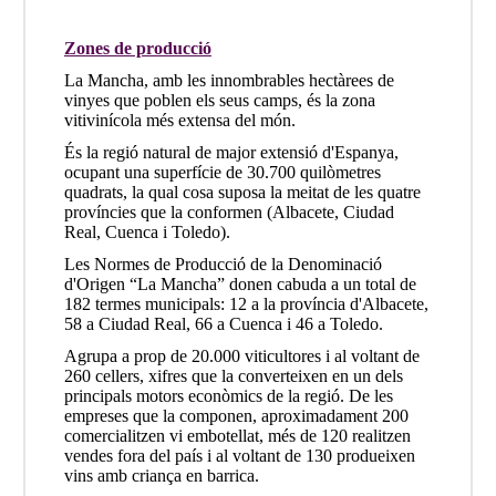
Zones de producció
La Mancha, amb les innombrables hectàrees de
vinyes que poblen els seus camps, és la zona
vitivinícola més extensa del món.
És la regió natural de major extensió d'Espanya,
ocupant una superfície de 30.700 quilòmetres
quadrats, la qual cosa suposa la meitat de les quatre
províncies que la conformen (Albacete, Ciudad
Real, Cuenca i Toledo).
Les Normes de Producció de la Denominació
d'Origen “La Mancha” donen cabuda a un total de
182 termes municipals: 12 a la província d'Albacete,
58 a Ciudad Real, 66 a Cuenca i 46 a Toledo.
Agrupa a prop de 20.000 viticultores i al voltant de
260 cellers, xifres que la converteixen en un dels
principals motors econòmics de la regió. De les
empreses que la componen, aproximadament 200
comercialitzen vi embotellat, més de 120 realitzen
vendes fora del país i al voltant de 130 produeixen
vins amb criança en barrica.