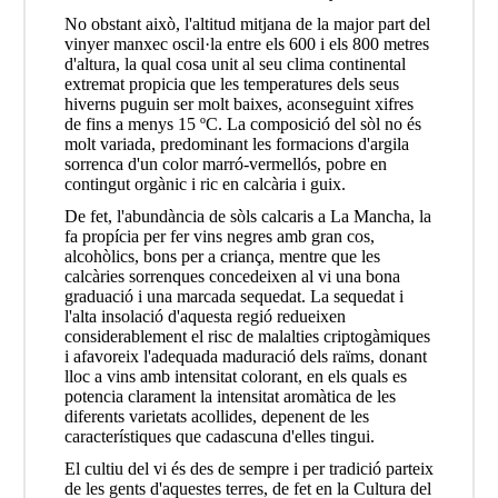
No obstant això, l'altitud mitjana de la major part del
vinyer manxec oscil·la entre els 600 i els 800 metres
d'altura, la qual cosa unit al seu clima continental
extremat propicia que les temperatures dels seus
hiverns puguin ser molt baixes, aconseguint xifres
de fins a menys 15 ºC. La composició del sòl no és
molt variada, predominant les formacions d'argila
sorrenca d'un color marró-vermellós, pobre en
contingut orgànic i ric en calcària i guix.
De fet, l'abundància de sòls calcaris a La Mancha, la
fa propícia per fer vins negres amb gran cos,
alcohòlics, bons per a criança, mentre que les
calcàries sorrenques concedeixen al vi una bona
graduació i una marcada sequedat. La sequedat i
l'alta insolació d'aquesta regió redueixen
considerablement el risc de malalties criptogàmiques
i afavoreix l'adequada maduració dels raïms, donant
lloc a vins amb intensitat colorant, en els quals es
potencia clarament la intensitat aromàtica de les
diferents varietats acollides, depenent de les
característiques que cadascuna d'elles tingui.
El cultiu del vi és des de sempre i per tradició parteix
de les gents d'aquestes terres, de fet en la Cultura del