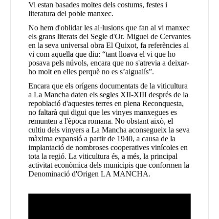
Vi estan basades moltes dels costums, festes i
literatura del poble manxec.
No hem d'oblidar les al·lusions que fan al vi manxec
els grans literats del Segle d'Or. Miguel de Cervantes
en la seva universal obra El Quixot, fa referències al
vi com aquella que diu: “tant lloava el vi que ho
posava pels núvols, encara que no s'atrevia a deixar-
ho molt en elles perquè no es s’aigualís”.
Encara que els orígens documentats de la viticultura
a La Mancha daten els segles XII-XIII després de la
repoblació d'aquestes terres en plena Reconquesta,
no faltarà qui digui que les vinyes manxegues es
remunten a l'època romana. No obstant això, el
cultiu dels vinyers a La Mancha aconsegueix la seva
màxima expansió a partir de 1940, a causa de la
implantació de nombroses cooperatives vinícoles en
tota la regió. La viticultura és, a més, la principal
activitat econòmica dels municipis que conformen la
Denominació d'Origen LA MANCHA.