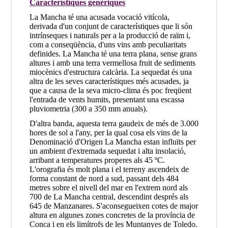
Característiques genèriques
La Mancha té una acusada vocació vitícola,
derivada d'un conjunt de característiques que li són
intrínseques i naturals per a la producció de raïm i,
com a conseqüència, d'uns vins amb peculiaritats
definides. La Mancha té una terra plana, sense grans
altures i amb una terra vermellosa fruit de sediments
miocènics d'estructura calcària. La sequedat és una
altra de les seves característiques més acusades, ja
que a causa de la seva micro-clima és poc freqüent
l'entrada de vents humits, presentant una escassa
pluviometria (300 a 350 mm anuals).
D'altra banda, aquesta terra gaudeix de més de 3.000
hores de sol a l'any, per la qual cosa els vins de la
Denominació d'Origen La Mancha estan influïts per
un ambient d'extremada sequedat i alta insolació,
arribant a temperatures properes als 45 ºC.
L'orografia és molt plana i el terreny ascendeix de
forma constant de nord a sud, passant dels 484
metres sobre el nivell del mar en l'extrem nord als
700 de La Mancha central, descendint després als
645 de Manzanares. S'aconsegueixen cotes de major
altura en algunes zones concretes de la província de
Conca i en els limítrofs de les Muntanyes de Toledo.