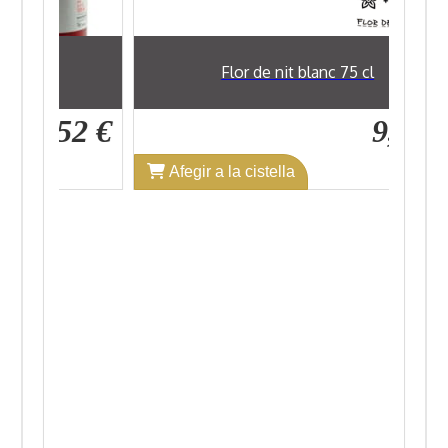
l
Flor de nit blanc 75 cl
7,52 €
9,89 €
Afegir a la cistella