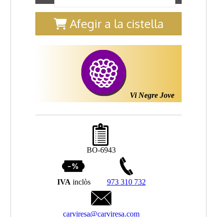
Afegir a la cistella
Vi Negre Jove
BO-6943
IVA
inclòs
973 310 732
carviresa@carviresa.com