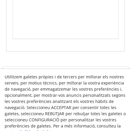
Utilitzem galetes pròpies i de tercers per millorar els nostres
Info venda online
serveis, per motius tècnics, per millorar la vostra experiència
de navegació, per emmagatzemar les vostres preferències i,
opcionalment, per mostrar-vos anuncis personalitzats segons
Contacte
les vostres preferències analitzant els vostres hàbits de
navegació. Seleccioneu ACCEPTAR per consentir totes les
Av. Tarragona, s/n
galetes, seleccioneu REBUTJAR per rebutjar totes les galetes o
25300
Tàrrega
(
Lleida
)
Espanya
seleccioneu CONFIGURACIÓ per personalitzar les vostres
973 310 732
preferències de galetes. Per a més informació, consulteu la