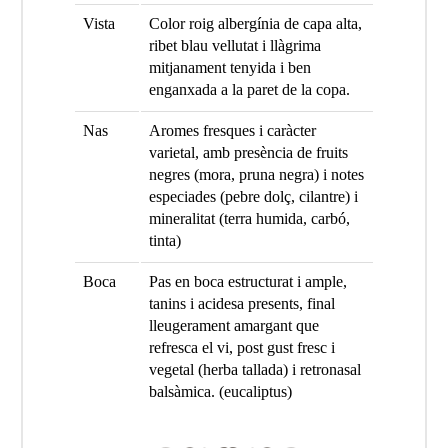
Vista
Color roig albergínia de capa alta,
ribet blau vellutat i llàgrima
mitjanament tenyida i ben
enganxada a la paret de la copa.
Nas
Aromes fresques i caràcter
varietal, amb presència de fruits
negres (mora, pruna negra) i notes
especiades (pebre dolç, cilantre) i
mineralitat (terra humida, carbó,
tinta)
Boca
Pas en boca estructurat i ample,
tanins i acidesa presents, final
lleugerament amargant que
refresca el vi, post gust fresc i
vegetal (herba tallada) i retronasal
balsàmica. (eucaliptus)