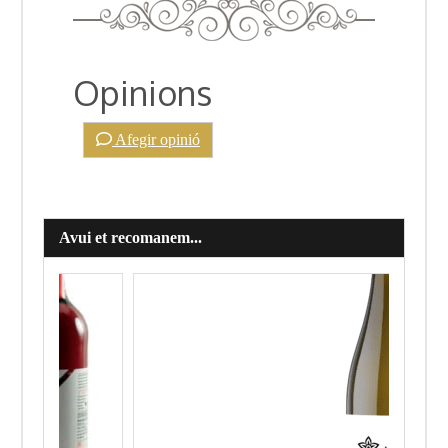
Opinions
Afegir opinió
Avui et recomanem...