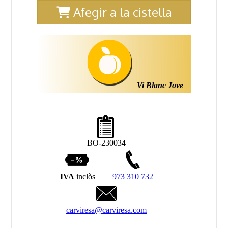
Afegir a la cistella
Vi Blanc Jove
BO-230034
IVA
inclòs
973 310 732
carviresa@carviresa.com