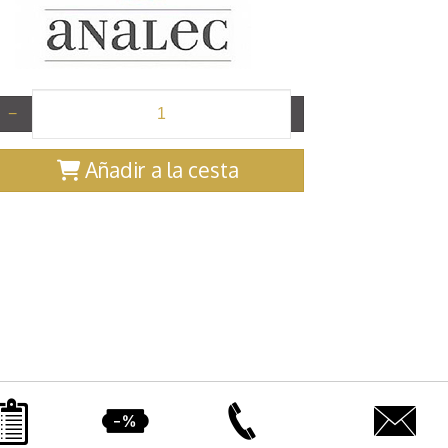
−
+
Añadir a la cesta