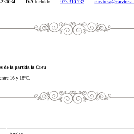
230034
IVA
incluido
973 310 732
carviresa@carviresa
s de la partida la Creu
entre 16 y 18ºC.