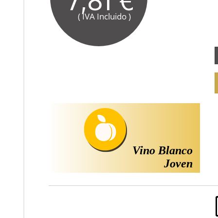
( IVA Incluido )
Vino Blanco
Joven