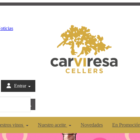
oticias
Entrar
estros vinos
Nuestro aceite
Novedades
En Promoció