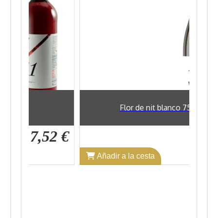
cl
Flor de nit blanco 75 cl
7,52 €
9,89 €
Añadir a la cesta