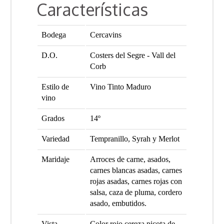
Características
Bodega
Cercavins
D.O.
Costers del Segre - Vall del
Corb
Estilo de
Vino Tinto Maduro
vino
Grados
14º
Variedad
Tempranillo, Syrah y Merlot
Maridaje
Arroces de carne, asados,
carnes blancas asadas, carnes
rojas asadas, carnes rojas con
salsa, caza de pluma, cordero
asado, embutidos.
Vista
Color rojo cereza picota de