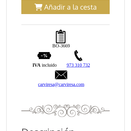
Añadir a la cesta
BO-3669
IVA
incluido
973 310 732
carviresa@carviresa.com