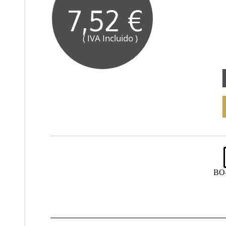
7,52 €
( IVA Incluido )
BO-