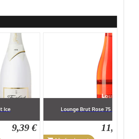
t Rose 75 cl
Pocapena Cava Brut Nature 75 cl
11,69 €
7,01 €