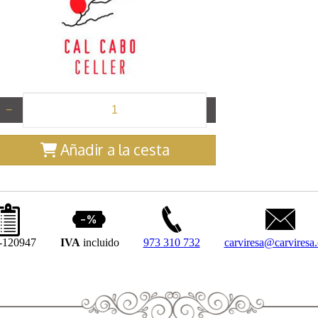
−
+
Añadir a la cesta
120947
IVA
incluido
973 310 732
carviresa@carviresa