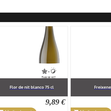
Freixenet Ice
Lounge Bru
9,39 €