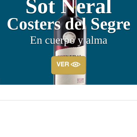
va 1870 Pocap
Frescor de Juventud