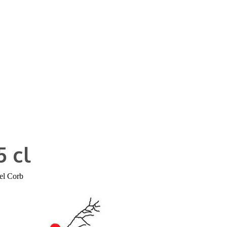
5 cl
del Corb