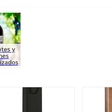
otes y
hes
izados