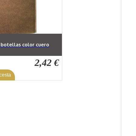
 botellas color cuero
2,42 €
 cesta