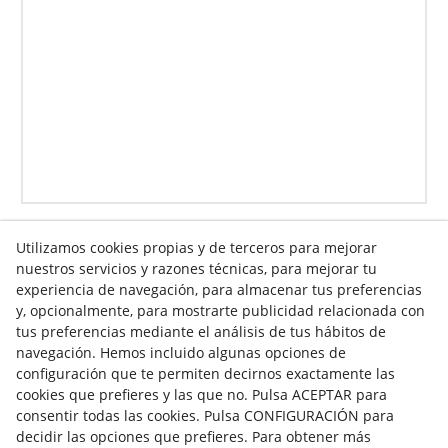
Utilizamos cookies propias y de terceros para mejorar
nuestros servicios y razones técnicas, para mejorar tu
Info venta online
experiencia de navegación, para almacenar tus preferencias
y, opcionalmente, para mostrarte publicidad relacionada con
tus preferencias mediante el análisis de tus hábitos de
navegación. Hemos incluido algunas opciones de
Contacto
configuración que te permiten decirnos exactamente las
cookies que prefieres y las que no. Pulsa ACEPTAR para
Av. Tarragona, s/n
consentir todas las cookies. Pulsa CONFIGURACIÓN para
25300
Tàrrega
(
Lleida
)
España
decidir las opciones que prefieres. Para obtener más