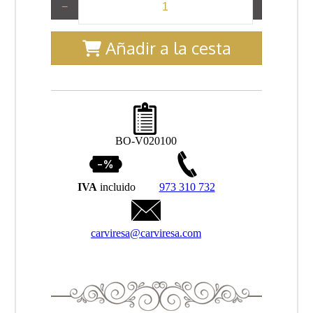
−
+
Añadir a la cesta
BO-V020100
IVA
incluido
973 310 732
carviresa@carviresa.com