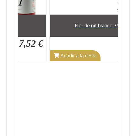
cl
Flor de nit blanco 75 cl
7,52 €
9,89 €
Añadir a la cesta