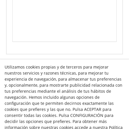
Utilizamos cookies propias y de terceros para mejorar
nuestros servicios y razones técnicas, para mejorar tu
Info venta online
experiencia de navegación, para almacenar tus preferencias
y, opcionalmente, para mostrarte publicidad relacionada con
tus preferencias mediante el análisis de tus hábitos de
navegación. Hemos incluido algunas opciones de
Contacto
configuración que te permiten decirnos exactamente las
cookies que prefieres y las que no. Pulsa ACEPTAR para
Av. Tarragona, s/n
consentir todas las cookies. Pulsa CONFIGURACIÓN para
25300
Tàrrega
(
Lleida
)
España
decidir las opciones que prefieres. Para obtener más
973 310 732
información sobre nuestras cookies accede a nuestra Política