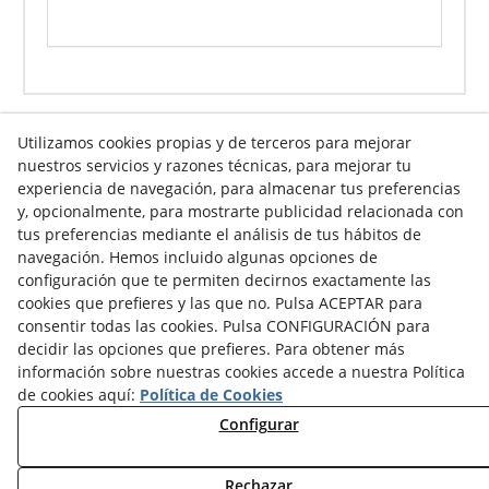
Utilizamos cookies propias y de terceros para mejorar
nuestros servicios y razones técnicas, para mejorar tu
Info venta online
experiencia de navegación, para almacenar tus preferencias
y, opcionalmente, para mostrarte publicidad relacionada con
tus preferencias mediante el análisis de tus hábitos de
navegación. Hemos incluido algunas opciones de
Contacto
configuración que te permiten decirnos exactamente las
cookies que prefieres y las que no. Pulsa ACEPTAR para
Av. Tarragona, s/n
consentir todas las cookies. Pulsa CONFIGURACIÓN para
25300
Tàrrega
(
Lleida
)
España
decidir las opciones que prefieres. Para obtener más
973 310 732
información sobre nuestras cookies accede a nuestra Política
carviresa@carviresa.com
de cookies aquí:
Política de Cookies
Configurar
Rechazar