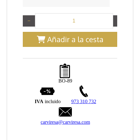
−
+
Añadir a la cesta
BO-89
IVA
incluido
973 310 732
carviresa@carviresa.com