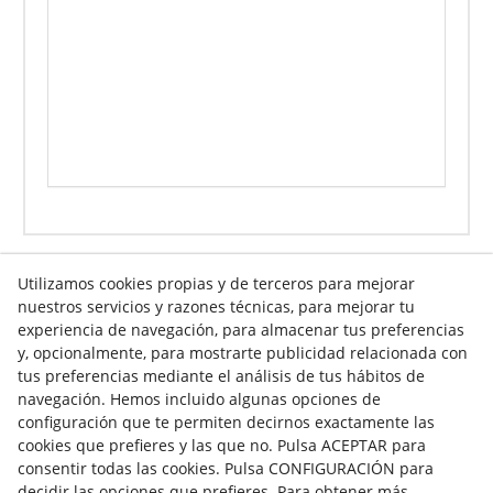
Utilizamos cookies propias y de terceros para mejorar
nuestros servicios y razones técnicas, para mejorar tu
experiencia de navegación, para almacenar tus preferencias
Info venta online
y, opcionalmente, para mostrarte publicidad relacionada con
tus preferencias mediante el análisis de tus hábitos de
navegación. Hemos incluido algunas opciones de
Contacto
configuración que te permiten decirnos exactamente las
cookies que prefieres y las que no. Pulsa ACEPTAR para
Av. Tarragona, s/n
consentir todas las cookies. Pulsa CONFIGURACIÓN para
25300
Tàrrega
(
Lleida
)
España
decidir las opciones que prefieres. Para obtener más