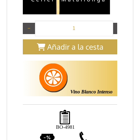
−
+
Añadir a la cesta
Vino Blanco Intenso
BO-4981