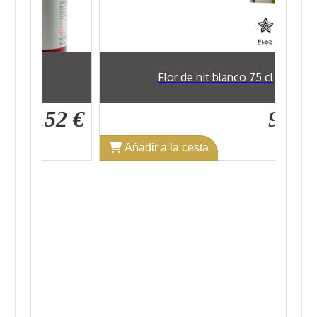
cl
Flor de nit blanco 75 cl
7,52 €
9,89 €
Añadir a la cesta