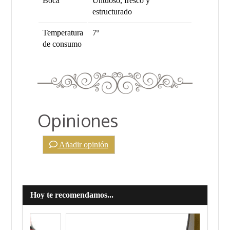
Boca
Untuoso, fresco y
estructurado
Temperatura
7º
de consumo
Opiniones
Añadir opinión
Hoy te recomendamos...