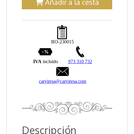
Añadir a la cesta
BO-230015
IVA
incluido
973 310 732
carviresa@carviresa.com
Descripción