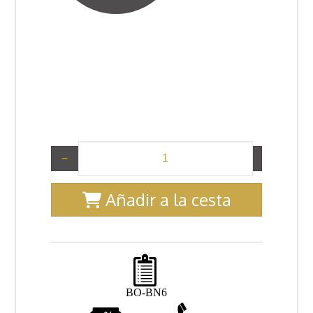
−
+
Añadir a la cesta
BO-BN6