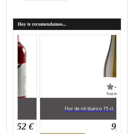
Hoy te recomendamos...
cl
Flor de nit blanco 75 cl
7,52 €
9,89 €