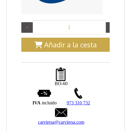
−
+
Añadir a la cesta
BO-60
IVA
incluido
973 310 732
carviresa@carviresa.com