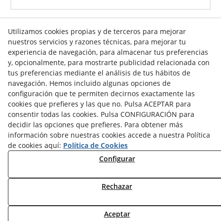
Utilizamos cookies propias y de terceros para mejorar
nuestros servicios y razones técnicas, para mejorar tu
Info venta online
experiencia de navegación, para almacenar tus preferencias
y, opcionalmente, para mostrarte publicidad relacionada con
tus preferencias mediante el análisis de tus hábitos de
navegación. Hemos incluido algunas opciones de
Contacto
configuración que te permiten decirnos exactamente las
cookies que prefieres y las que no. Pulsa ACEPTAR para
Av. Tarragona, s/n
consentir todas las cookies. Pulsa CONFIGURACIÓN para
25300
Tàrrega
(
Lleida
)
España
decidir las opciones que prefieres. Para obtener más
973 310 732
información sobre nuestras cookies accede a nuestra Política
carviresa@carviresa.com
de cookies aquí:
Política de Cookies
Configurar
Rechazar
© 08/2026 C.A.R. Vinicolas Reunidas, S.A. - Todos los
derechos reservados.
Aceptar