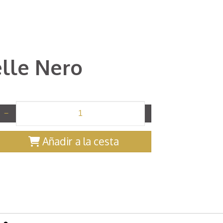
lle Nero
−
+
Añadir a la cesta