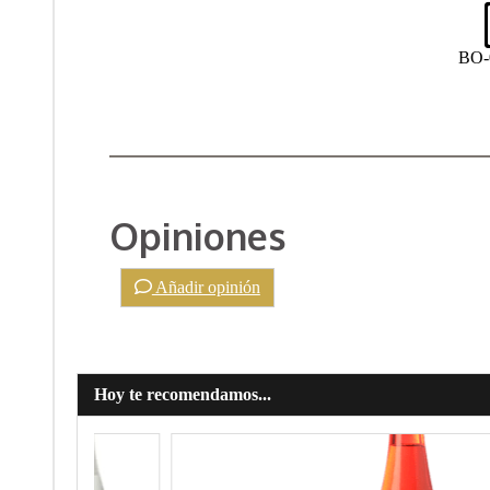
BO-
Opiniones
Añadir opinión
Hoy te recomendamos...