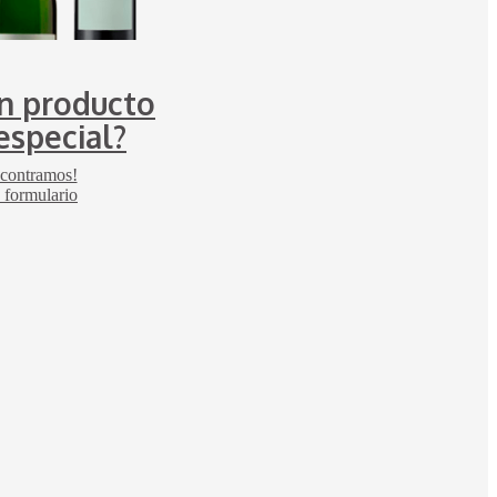
n producto
especial?
ncontramos!
 formulario