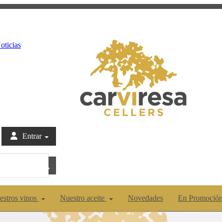
oticias
Entrar
estros vinos
Nuestro aceite
Novedades
En Promoció