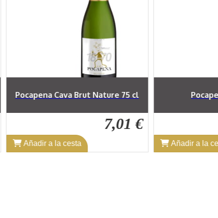
l
Pocapena Rosado
Sot Nera
 €
6,36 €
Añadir a la cesta
Añadir a l