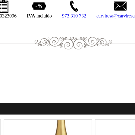
0323096
IVA
incluido
973 310 732
carviresa@carvires