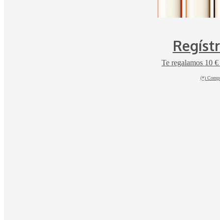
Regíst
Te regalamos 10 €
(*) Compr