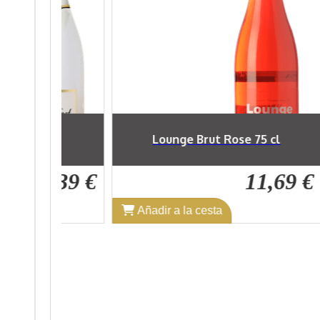
Brut Rose 75 cl
Pocapena Cava Brut Nature 75 c
11,69 €
7,01
cesta
Añadir a la cesta