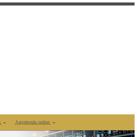
n
Agrotienda online