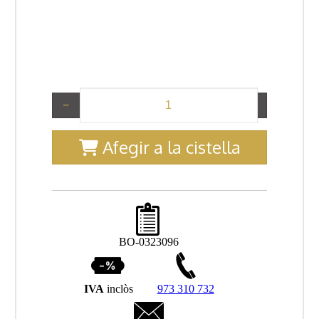
−
+
Afegir a la cistella
BO-0323096
IVA
inclòs
973 310 732