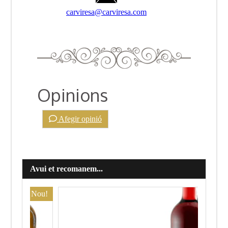
carviresa@carviresa.com
Opinions
Afegir opinió
Avui et recomanem...