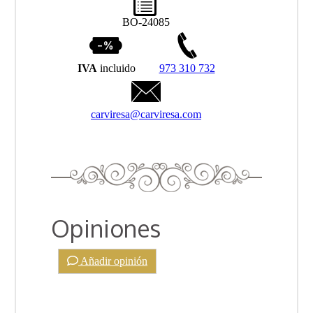
BO-24085
IVA
incluido
973 310 732
carviresa@carviresa.com
Opiniones
Añadir opinión