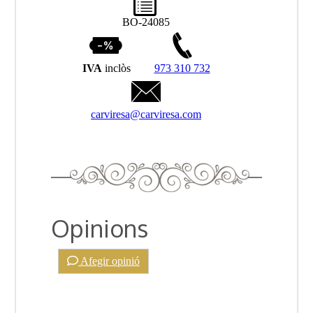
BO-24085
IVA
inclòs
973 310 732
carviresa@carviresa.com
Opinions
Afegir opinió