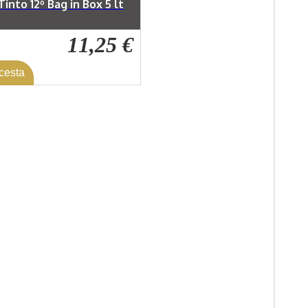
into 12º Bag in Box 5 lt
11,25 €
 cesta