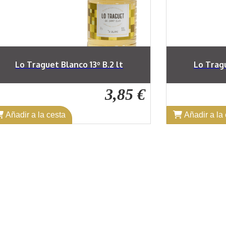
Lo Traguet Blanco 13º B.2 lt
Lo Tragu
3,85 €
Añadir a la cesta
Añadir a la