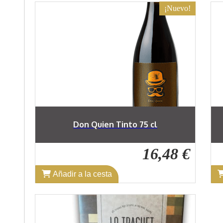
¡Nuevo!
Don Quien Tinto 75 cl
16,48 €
Añadir a la cesta