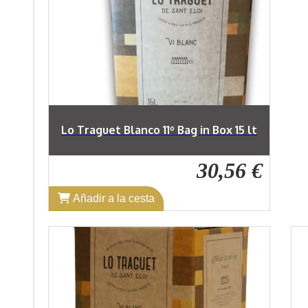
Lo Traguet Blanco 11º Bag in Box 15 lt
30,56 €
Añadir a la cesta