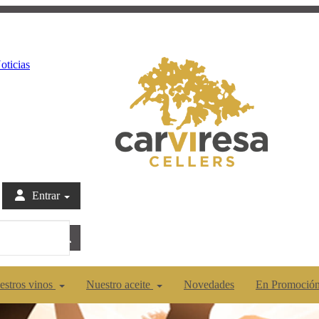
oticias
Entrar
estros vinos
Nuestro aceite
Novedades
En Promoció