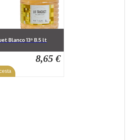
et Blanco 13º B.5 lt
8,65 €
 cesta