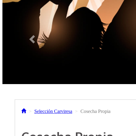
Selección Carviresa
Cosecha Propia