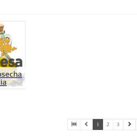
osecha
ia
1
2
3