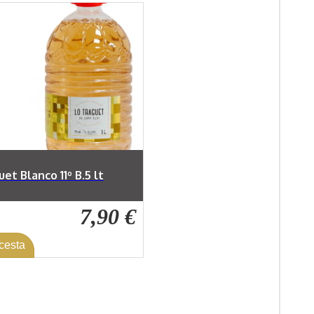
et Blanco 11º B.5 lt
7,90 €
 cesta