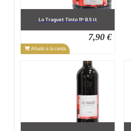
Lo Traguet Tinto 11º B.5 lt
7,90 €
Añadir a la cesta