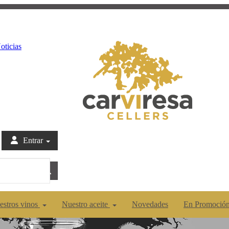
oticias
Entrar
estros vinos
Nuestro aceite
Novedades
En Promoció