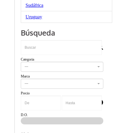
Sudáfrica
Uruguay
Búsqueda
Categoria
---
Marca
---
Precio
-
D.O.