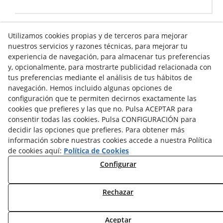
Utilizamos cookies propias y de terceros para mejorar
nuestros servicios y razones técnicas, para mejorar tu
experiencia de navegación, para almacenar tus preferencias
Info venta online
y, opcionalmente, para mostrarte publicidad relacionada con
tus preferencias mediante el análisis de tus hábitos de
navegación. Hemos incluido algunas opciones de
Contacto
configuración que te permiten decirnos exactamente las
cookies que prefieres y las que no. Pulsa ACEPTAR para
Av. Tarragona, s/n
consentir todas las cookies. Pulsa CONFIGURACIÓN para
25300
Tàrrega
(
Lleida
)
España
decidir las opciones que prefieres. Para obtener más
973 310 732
información sobre nuestras cookies accede a nuestra Política
de cookies aquí:
Política de Cookies
carviresa@carviresa.com
Configurar
Rechazar
© 08/2026 C.A.R. Vinicolas Reunidas, S.A. - Todos los
derechos reservados.
Aceptar