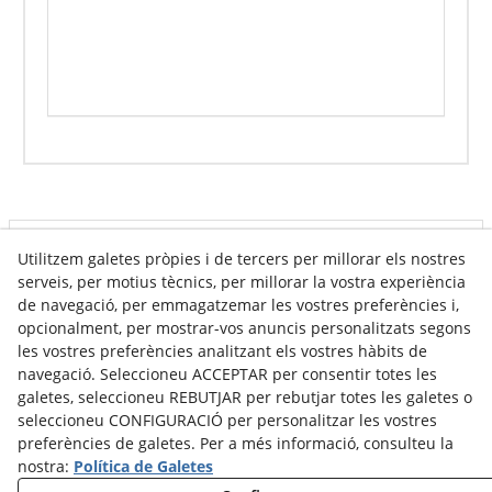
Info venda online
Utilitzem galetes pròpies i de tercers per millorar els nostres
serveis, per motius tècnics, per millorar la vostra experiència
de navegació, per emmagatzemar les vostres preferències i,
opcionalment, per mostrar-vos anuncis personalitzats segons
Contacte
les vostres preferències analitzant els vostres hàbits de
navegació. Seleccioneu ACCEPTAR per consentir totes les
Av. Tarragona, s/n
galetes, seleccioneu REBUTJAR per rebutjar totes les galetes o
25300
Tàrrega
(
Lleida
)
Espanya
seleccioneu CONFIGURACIÓ per personalitzar les vostres
973 310 732
preferències de galetes. Per a més informació, consulteu la
carviresa@carviresa.com
nostra:
Política de Galetes