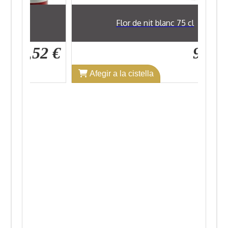
l
Flor de nit blanc 75 cl
7,52 €
9,89 €
Afegir a la cistella