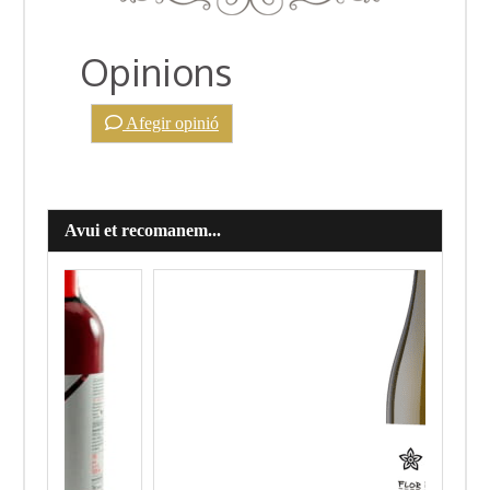
Opinions
Afegir opinió
Avui et recomanem...