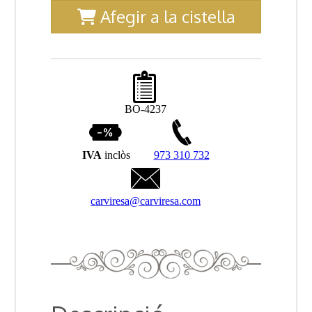
Afegir a la cistella
BO-4237
IVA
inclòs
973 310 732
carviresa@carviresa.com