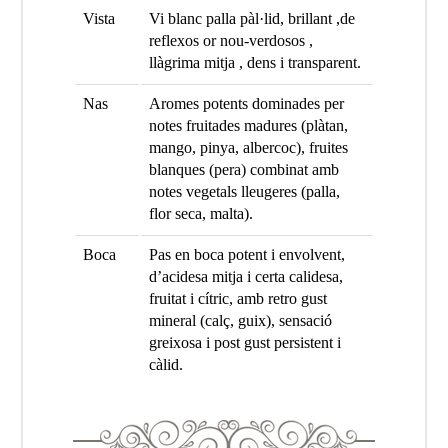
Vista
Vi blanc palla pàl·lid, brillant ,de
reflexos or nou-verdosos ,
llàgrima mitja , dens i transparent.
Nas
Aromes potents dominades per
notes fruitades madures (plàtan,
mango, pinya, albercoc), fruites
blanques (pera) combinat amb
notes vegetals lleugeres (palla,
flor seca, malta).
Boca
Pas en boca potent i envolvent,
d’acidesa mitja i certa calidesa,
fruitat i cítric, amb retro gust
mineral (calç, guix), sensació
greixosa i post gust persistent i
càlid.