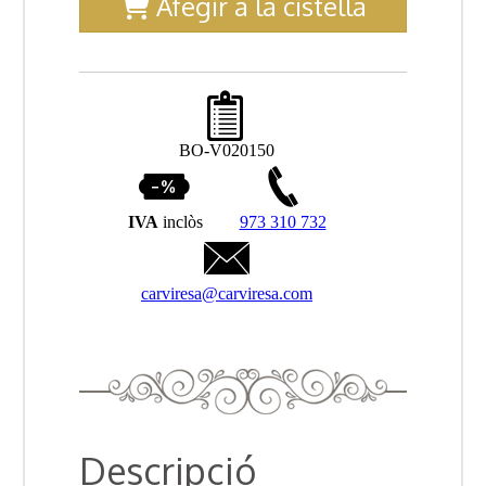
Afegir a la cistella
BO-V020150
IVA
inclòs
973 310 732
carviresa@carviresa.com
Descripció