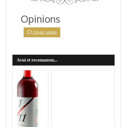
Opinions
Afegir opinió
Avui et recomanem...