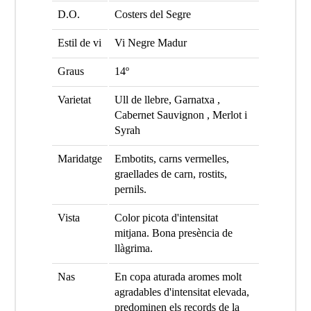
D.O.
Costers del Segre
Estil de vi
Vi Negre Madur
Graus
14º
Varietat
Ull de llebre, Garnatxa ,
Cabernet Sauvignon , Merlot i
Syrah
Maridatge
Embotits, carns vermelles,
graellades de carn, rostits,
pernils.
Vista
Color picota d'intensitat
mitjana. Bona presència de
llàgrima.
Nas
En copa aturada aromes molt
agradables d'intensitat elevada,
predominen els records de la