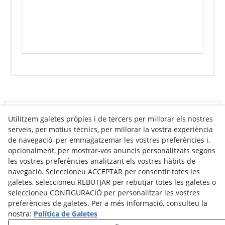
Info venda online
Utilitzem galetes pròpies i de tercers per millorar els nostres
serveis, per motius tècnics, per millorar la vostra experiència
de navegació, per emmagatzemar les vostres preferències i,
opcionalment, per mostrar-vos anuncis personalitzats segons
Contacte
les vostres preferències analitzant els vostres hàbits de
navegació. Seleccioneu ACCEPTAR per consentir totes les
Av. Tarragona, s/n
galetes, seleccioneu REBUTJAR per rebutjar totes les galetes o
25300
Tàrrega
(
Lleida
)
Espanya
seleccioneu CONFIGURACIÓ per personalitzar les vostres
973 310 732
preferències de galetes. Per a més informació, consulteu la
carviresa@carviresa.com
nostra:
Política de Galetes