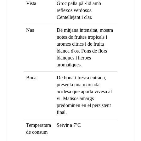
Vista
Groc palla pàl·lid amb
reflexos verdosos.
Centellejant i clar.
Nas
De mitjana intensitat, mostra
notes de fruites tropicals i
aromes cítrics i de fruita
blanca d'os. Fons de flors
blanques i herbes
aromàtiques.
Boca
De bona i fresca entrada,
presenta una marcada
acidesa que aporta vivesa al
vi. Matisos amargs
predominen en el persistent
final.
Temperatura
Servir a 7ºC
de consum