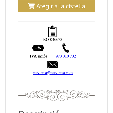
Afegir a la cistella
BO-046673
IVA
inclòs
973 310 732
carviresa@carviresa.com