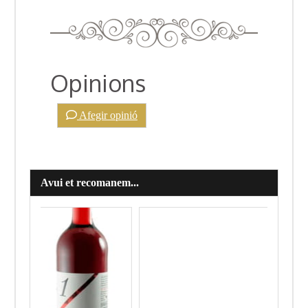
Opinions
Afegir opinió
Avui et recomanem...