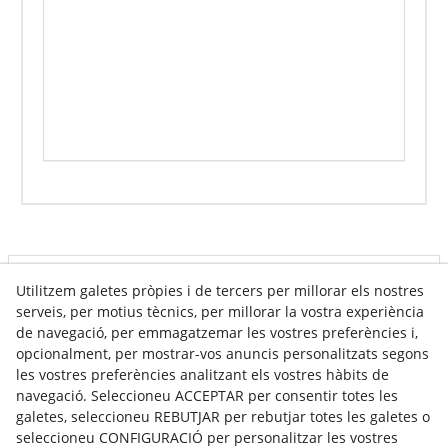
Info venda online
Utilitzem galetes pròpies i de tercers per millorar els nostres
serveis, per motius tècnics, per millorar la vostra experiència
de navegació, per emmagatzemar les vostres preferències i,
opcionalment, per mostrar-vos anuncis personalitzats segons
Contacte
les vostres preferències analitzant els vostres hàbits de
navegació. Seleccioneu ACCEPTAR per consentir totes les
Av. Tarragona, s/n
galetes, seleccioneu REBUTJAR per rebutjar totes les galetes o
25300
Tàrrega
(
Lleida
)
Espanya
seleccioneu CONFIGURACIÓ per personalitzar les vostres