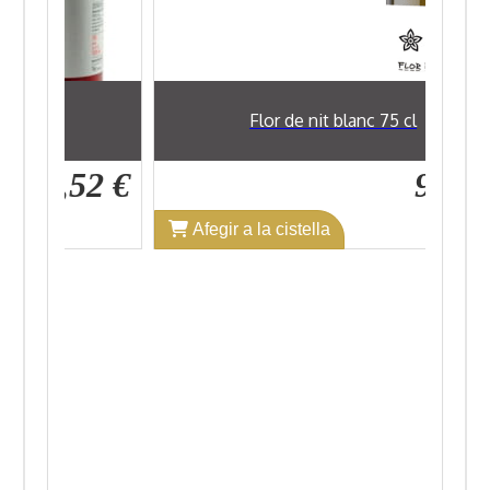
l
Flor de nit blanc 75 cl
7,52 €
9,89 €
Afegir a la cistella