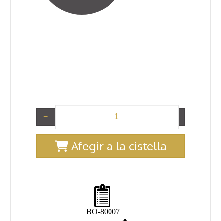
−
+
Afegir a la cistella
BO-80007