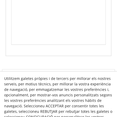
Utilitzem galetes pròpies i de tercers per millorar els nostres
Info venda online
serveis, per motius tècnics, per millorar la vostra experiència
de navegació, per emmagatzemar les vostres preferències i,
opcionalment, per mostrar-vos anuncis personalitzats segons
Contacte
les vostres preferències analitzant els vostres hàbits de
navegació. Seleccioneu ACCEPTAR per consentir totes les
Av. Tarragona, s/n
galetes, seleccioneu REBUTJAR per rebutjar totes les galetes o
25300
Tàrrega
(
Lleida
)
Espanya
seleccioneu CONFIGURACIÓ per personalitzar les vostres