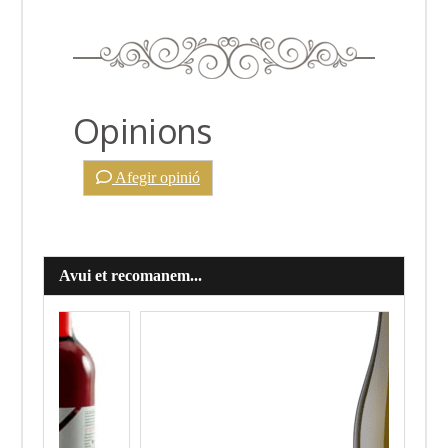
Opinions
Afegir opinió
Avui et recomanem...