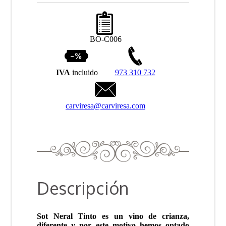
BO-C006
IVA
incluido
973 310 732
carviresa@carviresa.com
Descripción
Sot Neral Tinto es un vino de crianza,
diferente y por este motivo hemos optado