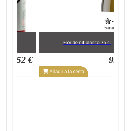
cl
Flor de nit blanco 75 cl
7,52 €
9,89 €
Añadir a la cesta