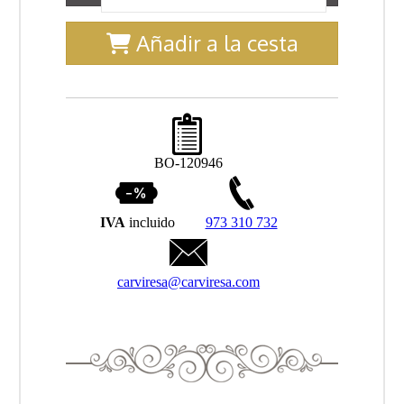
Añadir a la cesta
BO-120946
IVA
incluido
973 310 732
carviresa@carviresa.com