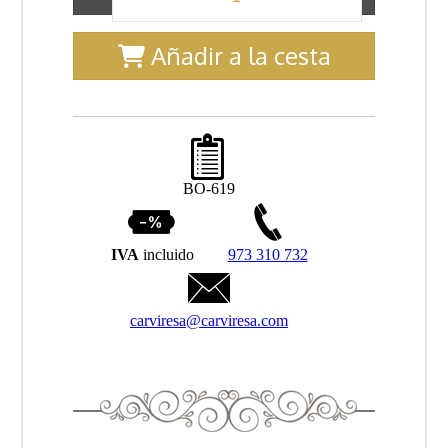
Añadir a la cesta
BO-619
IVA
incluido
973 310 732
carviresa@carviresa.com