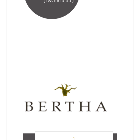
( IVA Incluido )
−
+