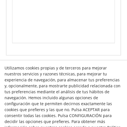
Utilizamos cookies propias y de terceros para mejorar
nuestros servicios y razones técnicas, para mejorar tu
Info venta online
experiencia de navegación, para almacenar tus preferencias
y, opcionalmente, para mostrarte publicidad relacionada con
tus preferencias mediante el análisis de tus hábitos de
navegación. Hemos incluido algunas opciones de
Contacto
configuración que te permiten decirnos exactamente las
cookies que prefieres y las que no. Pulsa ACEPTAR para
Av. Tarragona, s/n
consentir todas las cookies. Pulsa CONFIGURACIÓN para
25300
Tàrrega
(
Lleida
)
España
decidir las opciones que prefieres. Para obtener más
973 310 732