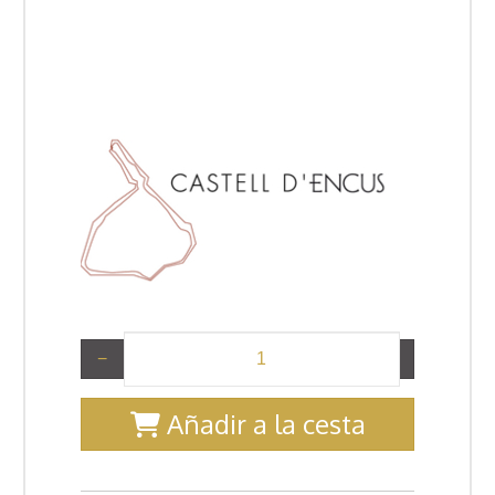
−
+
Añadir a la cesta