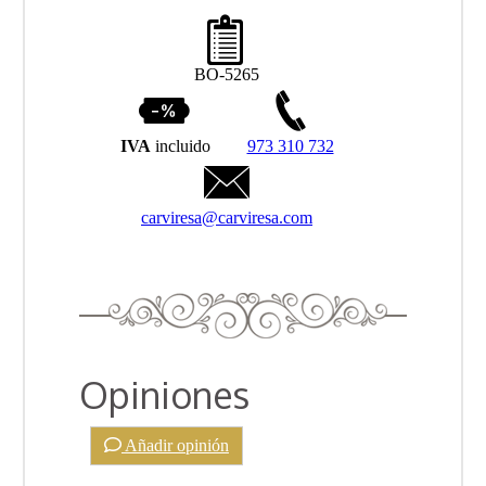
BO-5265
IVA
incluido
973 310 732
carviresa@carviresa.com
Opiniones
Añadir opinión