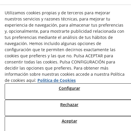
Utilizamos cookies propias y de terceros para mejorar
nuestros servicios y razones técnicas, para mejorar tu
Info venta online
experiencia de navegación, para almacenar tus preferencias
y, opcionalmente, para mostrarte publicidad relacionada con
tus preferencias mediante el análisis de tus hábitos de
navegación. Hemos incluido algunas opciones de
Contacto
configuración que te permiten decirnos exactamente las
cookies que prefieres y las que no. Pulsa ACEPTAR para
Av. Tarragona, s/n
consentir todas las cookies. Pulsa CONFIGURACIÓN para
25300
Tàrrega
(
Lleida
)
España
decidir las opciones que prefieres. Para obtener más
973 310 732
información sobre nuestras cookies accede a nuestra Política
carviresa@carviresa.com
de cookies aquí:
Política de Cookies
Configurar
Rechazar
© 08/2026 C.A.R. Vinicolas Reunidas, S.A. - Todos los
derechos reservados.
Aceptar