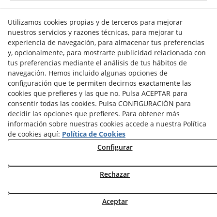
Utilizamos cookies propias y de terceros para mejorar
nuestros servicios y razones técnicas, para mejorar tu
Info venta online
experiencia de navegación, para almacenar tus preferencias
y, opcionalmente, para mostrarte publicidad relacionada con
tus preferencias mediante el análisis de tus hábitos de
navegación. Hemos incluido algunas opciones de
Contacto
configuración que te permiten decirnos exactamente las
cookies que prefieres y las que no. Pulsa ACEPTAR para
Av. Tarragona, s/n
consentir todas las cookies. Pulsa CONFIGURACIÓN para
25300
Tàrrega
(
Lleida
)
España
decidir las opciones que prefieres. Para obtener más
973 310 732
información sobre nuestras cookies accede a nuestra Política
carviresa@carviresa.com
de cookies aquí:
Política de Cookies
Configurar
Rechazar
© 08/2026 C.A.R. Vinicolas Reunidas, S.A. - Todos los
derechos reservados.
Aceptar