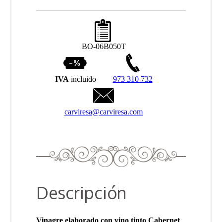
BO-06B050T
IVA
incluido
973 310 732
carviresa@carviresa.com
Descripción
Vinagre elaborado con vino tinto Cabernet