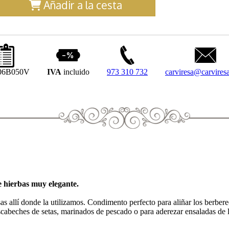
Añadir a la cesta
06B050V
IVA
incluido
973 310 732
carviresa@carvires
e hierbas muy elegante.
as allí donde la utilizamos. Condimento perfecto para aliñar los berbere
 escabeches de setas, marinados de pescado o para aderezar ensaladas de