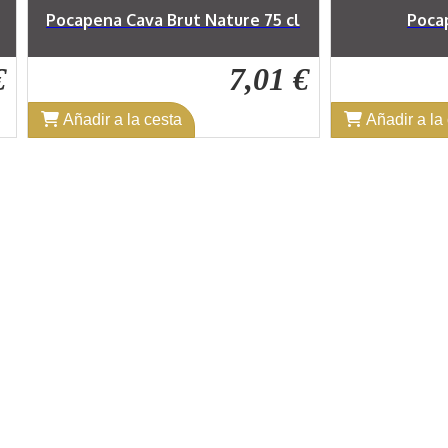
l
Pocapena Rosado
Sot Nera
 €
6,36 €
Añadir a la cesta
Añadir a l