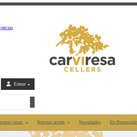
oticias
Entrar
estros vinos
Nuestro aceite
Novedades
En Promoció