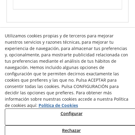
Utilizamos cookies propias y de terceros para mejorar
nuestros servicios y razones técnicas, para mejorar tu
Info venta online
experiencia de navegación, para almacenar tus preferencias
y, opcionalmente, para mostrarte publicidad relacionada con
tus preferencias mediante el análisis de tus hábitos de
navegación. Hemos incluido algunas opciones de
Contacto
configuración que te permiten decirnos exactamente las
cookies que prefieres y las que no. Pulsa ACEPTAR para
Av. Tarragona, s/n
consentir todas las cookies. Pulsa CONFIGURACIÓN para
25300
Tàrrega
(
Lleida
)
España
decidir las opciones que prefieres. Para obtener más
973 310 732
información sobre nuestras cookies accede a nuestra Política
carviresa@carviresa.com
de cookies aquí:
Política de Cookies
Configurar
Rechazar