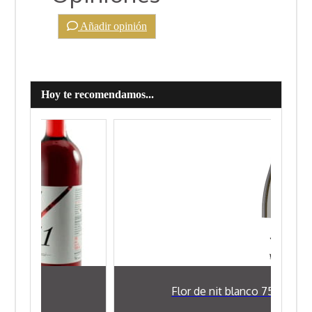
Añadir opinión
Hoy te recomendamos...
cl
Flor de nit blanco 75 cl