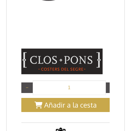
−
+
Añadir a la cesta