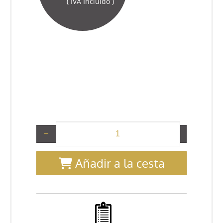
( IVA Incluido )
−
+
Añadir a la cesta