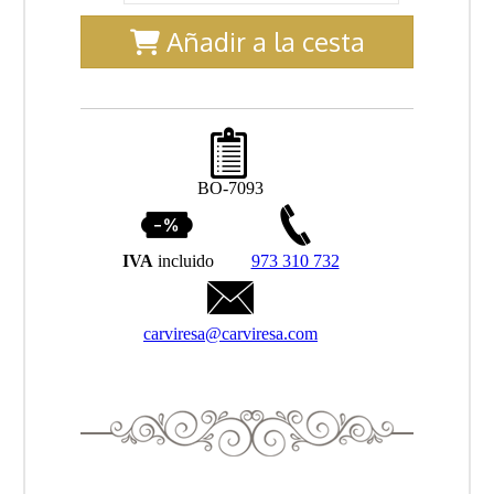
Añadir a la cesta
BO-7093
IVA
incluido
973 310 732
carviresa@carviresa.com