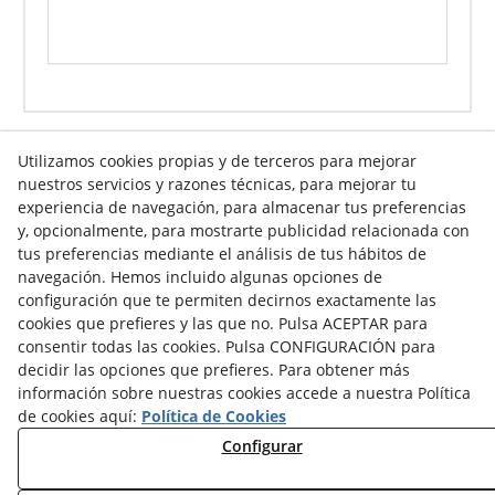
Utilizamos cookies propias y de terceros para mejorar
nuestros servicios y razones técnicas, para mejorar tu
Info venta online
experiencia de navegación, para almacenar tus preferencias
y, opcionalmente, para mostrarte publicidad relacionada con
tus preferencias mediante el análisis de tus hábitos de
navegación. Hemos incluido algunas opciones de
Contacto
configuración que te permiten decirnos exactamente las
cookies que prefieres y las que no. Pulsa ACEPTAR para
Av. Tarragona, s/n
consentir todas las cookies. Pulsa CONFIGURACIÓN para
25300
Tàrrega
(
Lleida
)
España
decidir las opciones que prefieres. Para obtener más
973 310 732
información sobre nuestras cookies accede a nuestra Política
carviresa@carviresa.com
de cookies aquí:
Política de Cookies
Configurar