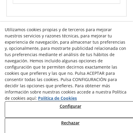
Utilizamos cookies propias y de terceros para mejorar
nuestros servicios y razones técnicas, para mejorar tu
experiencia de navegación, para almacenar tus preferencias
Info venta online
y, opcionalmente, para mostrarte publicidad relacionada con
tus preferencias mediante el análisis de tus hábitos de
navegación. Hemos incluido algunas opciones de
Contacto
configuración que te permiten decirnos exactamente las
cookies que prefieres y las que no. Pulsa ACEPTAR para
Av. Tarragona, s/n
consentir todas las cookies. Pulsa CONFIGURACIÓN para
25300
Tàrrega
(
Lleida
)
España
decidir las opciones que prefieres. Para obtener más
973 310 732
información sobre nuestras cookies accede a nuestra Política
de cookies aquí:
Política de Cookies
carviresa@carviresa.com
Configurar
Rechazar