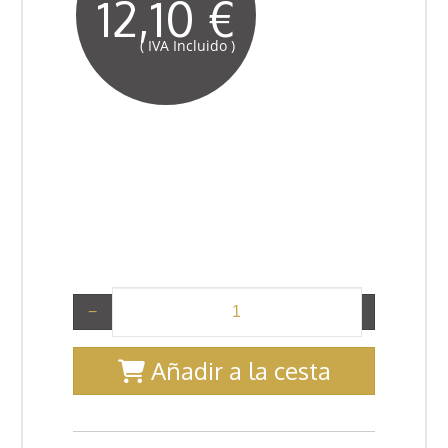
12,10 €
( IVA Incluido )
−
+
Añadir a la cesta