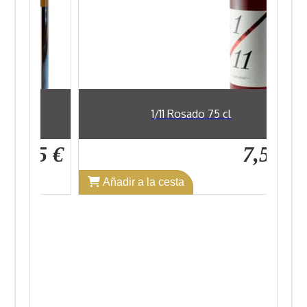
1/11 Rosado 75 cl
45 €
7,52 €
Añadir a la cesta
A