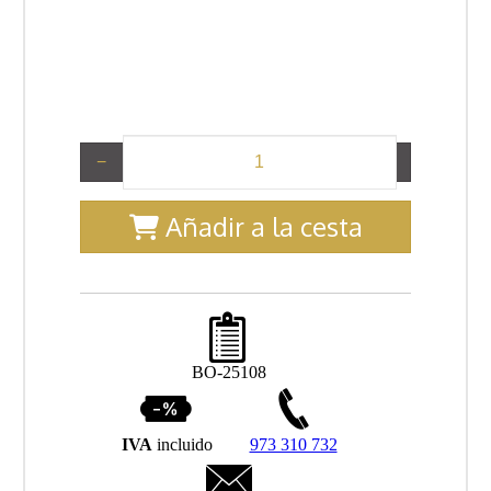
−
+
Añadir a la cesta
BO-25108
IVA
incluido
973 310 732