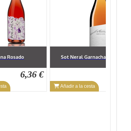
l Garnacha Rosado
Sot Neral Macabeo Viñas de V
8,11 €
8,1
a cesta
Añadir a la cesta