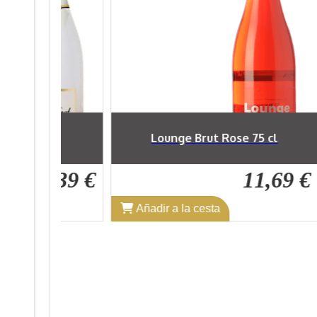
Brut Rose 75 cl
Pocapena Cava Brut Nature 75 c
11,69 €
7,01
cesta
Añadir a la cesta