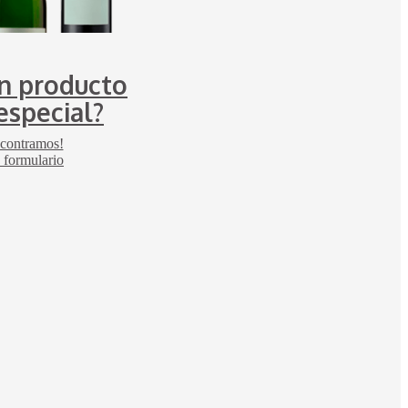
n producto
especial?
ncontramos!
 formulario