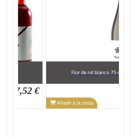
cl
Flor de nit blanco 75 cl
7,52 €
9,89 €
Añadir a la cesta