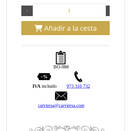
−
+
Añadir a la cesta
BO-988
IVA
incluido
973 310 732
carviresa@carviresa.com