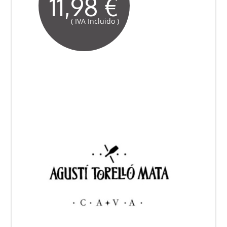
11,98 €
( IVA Incluido )