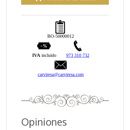
BO-50000012
IVA
incluido
973 310 732
carviresa@carviresa.com
Opiniones