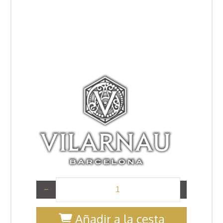
−
+
Añadir a la cesta