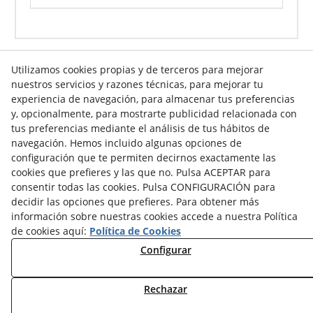
Utilizamos cookies propias y de terceros para mejorar
nuestros servicios y razones técnicas, para mejorar tu
Info venta online
experiencia de navegación, para almacenar tus preferencias
y, opcionalmente, para mostrarte publicidad relacionada con
tus preferencias mediante el análisis de tus hábitos de
navegación. Hemos incluido algunas opciones de
Contacto
configuración que te permiten decirnos exactamente las
cookies que prefieres y las que no. Pulsa ACEPTAR para
Av. Tarragona, s/n
consentir todas las cookies. Pulsa CONFIGURACIÓN para
25300
Tàrrega
(
Lleida
)
España
decidir las opciones que prefieres. Para obtener más
973 310 732
información sobre nuestras cookies accede a nuestra Política
carviresa@carviresa.com
de cookies aquí:
Política de Cookies
Configurar
Rechazar