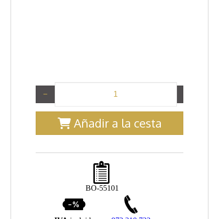
−
+
Añadir a la cesta
BO-55101