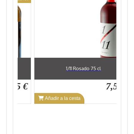
1/11 Rosado 75 cl
F
7,52 €
Añadir a la cesta
Añadir 