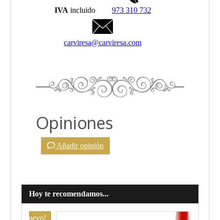
IVA
incluido
973 310 732
carviresa@carviresa.com
Opiniones
Añadir opinión
Hoy te recomendamos...